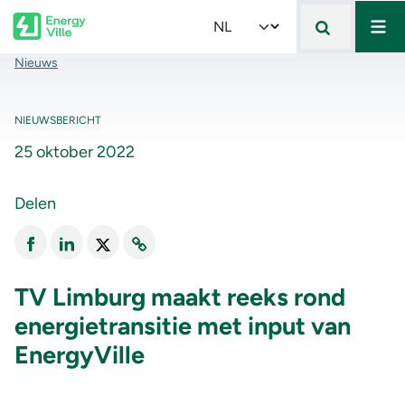
Mai
Skip to main content
Select your language
Kruimelpad
Nieuws
NIEUWSBERICHT
25 oktober 2022
Delen
TV Limburg maakt reeks rond
energietransitie met input van
EnergyVille