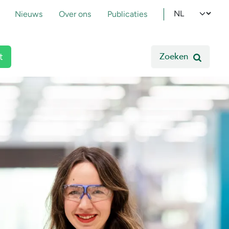
pmenu
Select your l
Nieuws
Over ons
Publicaties
Zoeken
t