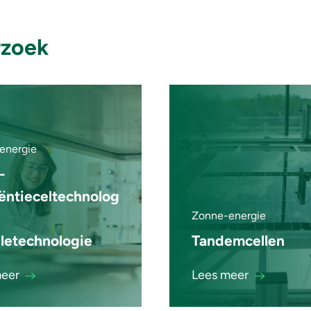
rzoek
energie
-
iëntieceltechnolog
Zonne-energie
letechnologie
Tandemcellen
meer
Lees meer