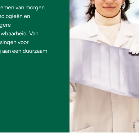
stemen van morgen.
nologieën en
ogere
uwbaarheid. Van
ssingen voor
j aan een duurzaam