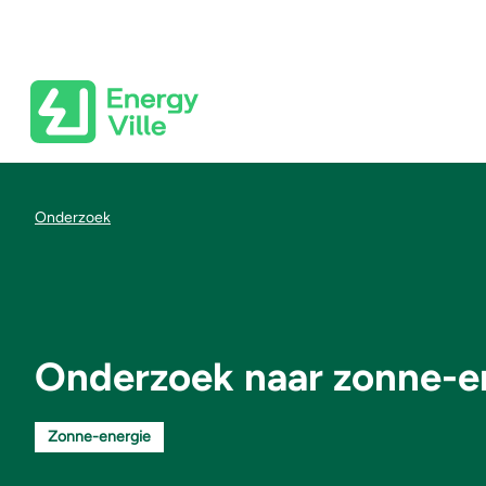
Skip to main content
Kruimelpad
Onderzoek
Onderzoek naar zonne-e
Zonne-energie