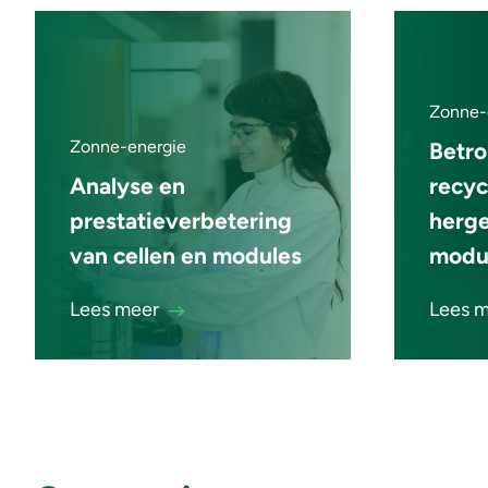
Zonne-
Zonne-energie
Betr
Analyse en
recyc
prestatieverbetering
herge
van cellen en modules
modu
Lees meer
Lees 