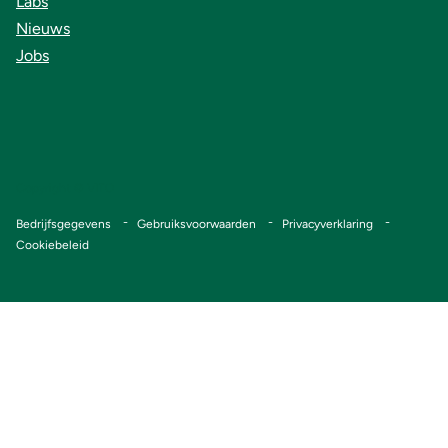
Labs
Nieuws
Jobs
Copyright © VITO
Voet
Bedrijfsgegevens
Gebruiksvoorwaarden
Privacyverklaring
Cookiebeleid