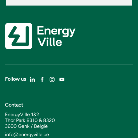
Follow us
Contact
EnergyVille 1&2
Thor Park 8310 & 8320
3600 Genk / België
info@energyville.be