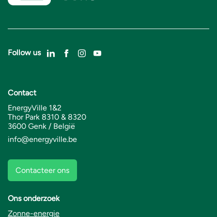
Follow us
Contact
EnergyVille 1&2
Thor Park 8310 & 8320
3600 Genk / België
info@energyville.be
Contacteer ons
Ons onderzoek
Zonne-energie