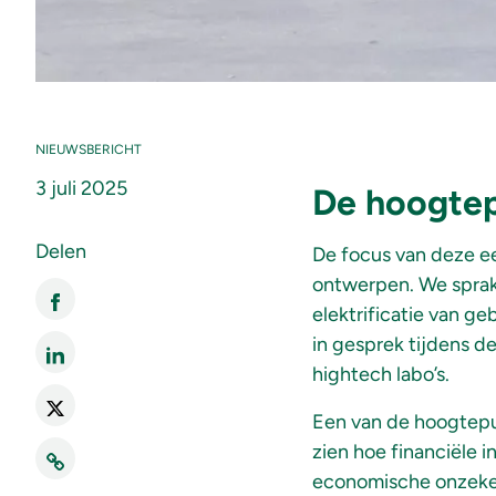
NIEUWSBERICHT
3 juli 2025
De hoogtep
Delen
De focus van deze e
ontwerpen. We sprake
elektrificatie van g
in gesprek tijdens d
hightech labo’s.
Een van de hoogtepu
zien hoe financiële i
economische onzeker