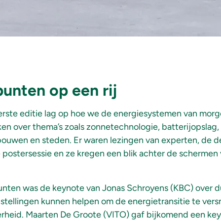
unten op een rij
erste editie lag op hoe we de energiesystemen van morg
n over thema’s zoals zonnetechnologie, batterijopslag,
ebouwen en steden. Er waren lezingen van experten, de 
e postersessie en ze kregen een blik achter de schermen 
nten was de keynote van Jonas Schroyens (KBC) over duu
nstellingen kunnen helpen om de energietransitie te versne
heid. Maarten De Groote (VITO) gaf bijkomend een key