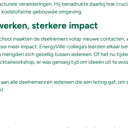
ucturele veranderingen. Hij benadrukte daarbij hoe cruc
en koolstofarme gebouwde omgeving.
werken, sterkere impact
chool maakten de deelnemers volop nieuwe contacten, 
or meer impact. EnergyVille-collega’s leerden elkaar b
n mengden zich gezellig tussen iedereen. Of het nu tijd
cktailworkshop, er was genoeg tijd om ideeën uit te wiss
l aan
alle
deelnemers
en
iedereen
die
een
lezing
gaf
, om
e!