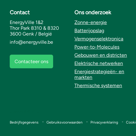
Contact
Ons onderzoek
EnergyVille 1&2
Zonne-energie
Thor Park 8310 & 8320
Batterijopslag
3600 Genk / België
Vermogenselektronica
info@energyville.be
Power-to-Molecules
Gebouwen en districten
Contacteer ons
Elektrische netwerken
Energiestrategieën- en
markten
Thermische systemen
Copyright © VITO
Voet
Bedrijfsgegevens
Gebruiksvoorwaarden
Privacyverklaring
Cooki