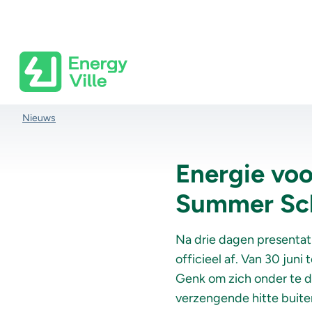
Skip to main content
Kruimelpad
Nieuws
Energie voo
Summer Sch
Na
drie
dagen
presentat
officieel
af
. Van 30
juni
t
Genk om
zich
onder
te
d
verzengende
hitte
buite