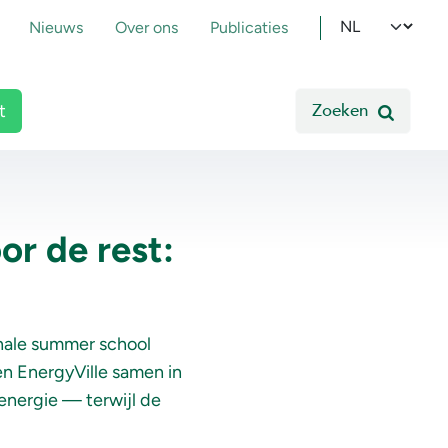
pmenu
Select your l
Nieuws
Over ons
Publicaties
Zoeken
t
or de rest:
nale
summer school
en
EnergyVille
samen
in
energie
—
terwijl
de