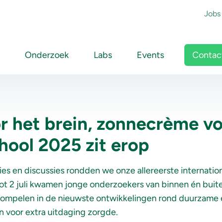
To
Jobs
Main navigation
Contac
Onderzoek
Labs
Events
r het brein, zonnecrème vo
ool 2025 zit erop
ies
en
discussies
rondden
we
onze
allereerste
internatio
ot 2
juli
kwamen
jonge
onderzoekers
van
binnen
én
buit
ompelen
in de
nieuwste
ontwikkelingen
rond
duurzame
n
voor
extra
uitdaging
zorgde
.