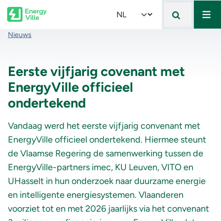
Mai
Skip to main content
Select your language
Kruimelpad
Nieuws
Eerste vijfjarig covenant met
EnergyVille officieel
ondertekend
Vandaag werd het eerste vijfjarig convenant met
EnergyVille officieel ondertekend. Hiermee steunt
de Vlaamse Regering de samenwerking tussen de
EnergyVille-partners imec, KU Leuven, VITO en
UHasselt in hun onderzoek naar duurzame energie
en intelligente energiesystemen. Vlaanderen
voorziet tot en met 2026 jaarlijks via het convenant