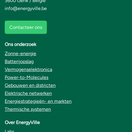
3600 Genk / België
info@energyville.be
Contacteer ons
Ons onderzoek
Zonne-energie
Batterijopslag
Vermogenselektronica
Power-to-Molecules
Gebouwen en districten
Elektrische netwerken
Energiestrategieën- en markten
Thermische systemen
Over EnergyVille
Labs