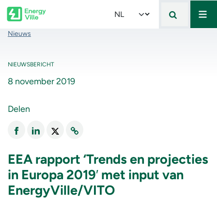
Mai
Skip to main content
Select your language
Kruimelpad
Nieuws
NIEUWSBERICHT
8 november 2019
Delen
EEA rapport ‘Trends en projecties
in Europa 2019′ met input van
EnergyVille/VITO