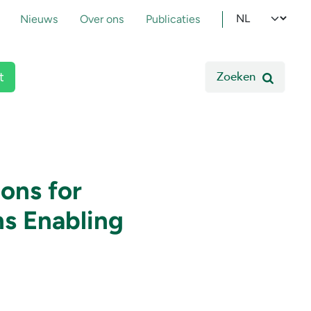
pmenu
Select your l
Nieuws
Over ons
Publicaties
Zoeken
t
ons for
ns Enabling