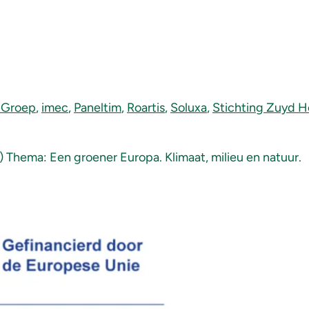
pGroep
,
imec
,
Paneltim
,
Roartis
,
Soluxa
,
Stichting Zuyd 
) Thema: Een groener Europa. Klimaat, milieu en natuur.