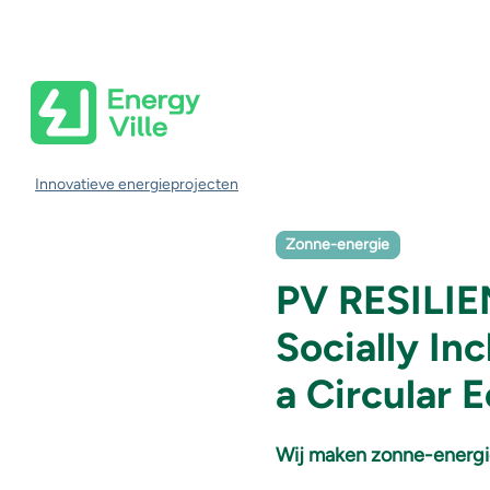
Skip to main content
Kruimelpad
Innovatieve energieprojecten
Zonne-energie
PV RESILIEN
Socially In
a Circular
Wij maken zonne-energie 