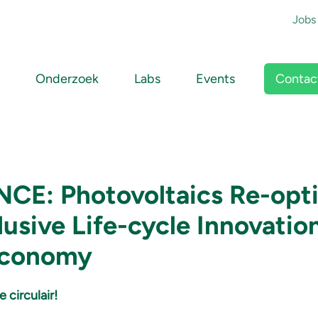
To
Jobs
Main navigation
Contac
Onderzoek
Labs
Events
CE: Photovoltaics Re-opti
clusive Life-cycle Innovatio
 Economy
circulair!