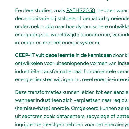
Eerdere studies, zoals
PATHS2050
, hebben waard
decarbonisatie bij stabiele of gematigd groeiend
onderzoek nodig naar hoe dynamischere ontwikkeli
energieprijzen, wereldwijde concurrentie, veran
interageren met het energiesysteem.
CEEP-IT vult deze leemte in de kennis aan
door k
ontwikkelen voor uiteenlopende vormen van industr
industriële transformatie naar fundamentele vera
energiediensten wijzigen in zowel energie-intens
Deze transformaties kunnen leiden tot een aanzien
wanneer industrieën zich verplaatsen naar regio’s
(hernieuwbare) energie. Omgekeerd kunnen ze res
uit sectoren zoals datacenters, recyclage of batt
ingrijpende gevolgen hebben voor het energies