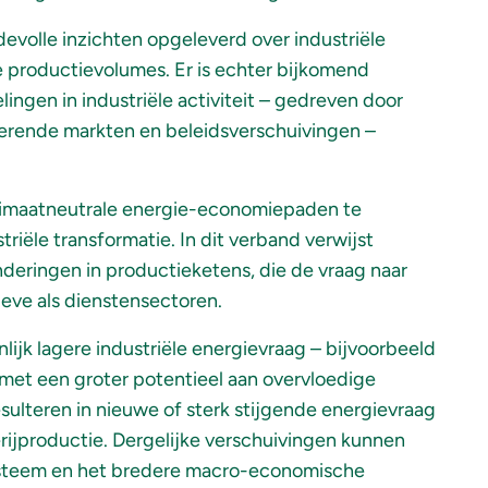
evolle inzichten opgeleverd over industriële
e productievolumes. Er is echter bijkomend
ngen in industriële activiteit – gedreven door
derende markten en beleidsverschuivingen –
limaatneutrale energie-economiepaden te
iële transformatie. In dit verband verwijst
nderingen in productieketens, die de vraag naar
ieve als dienstensectoren.
lijk lagere industriële energievraag – bijvoorbeeld
 met een groter potentieel aan overvloedige
ulteren in nieuwe of sterk stijgende energievraag
erijproductie. Dergelijke verschuivingen kunnen
ysteem en het bredere macro-economische