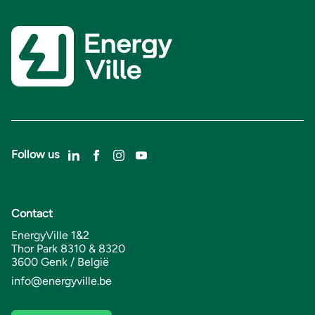
Follow us
Contact
EnergyVille 1&2
Thor Park 8310 & 8320
3600 Genk / België
info@energyville.be