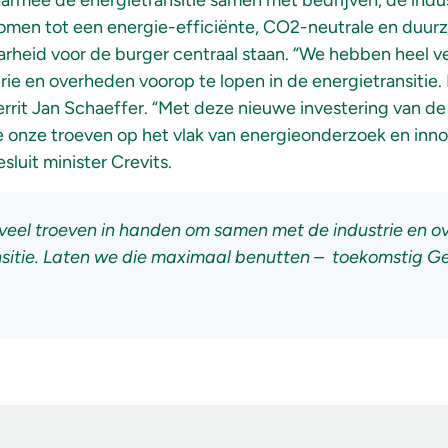
armee de energietransitie samen met bedrijven, de indus
 komen tot een energie-efficiënte, CO2-neutrale en duu
rheid voor de burger centraal staan. “We hebben heel v
ie en overheden voorop te lopen in de energietransitie.
errit Jan Schaeffer. “Met deze nieuwe investering van de
 onze troeven op het vlak van energieonderzoek en inno
sluit minister Crevits.
veel troeven in handen om samen met de industrie en o
nsitie. Laten we die maximaal benutten – toekomstig G