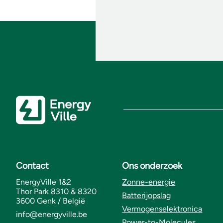
Contact
Ons onderzoek
EnergyVille 1&2
Zonne-energie
Thor Park 8310 & 8320
Batterijopslag
3600 Genk / België
Vermogenselektronica
info@energyville.be
Power-to-Molecules