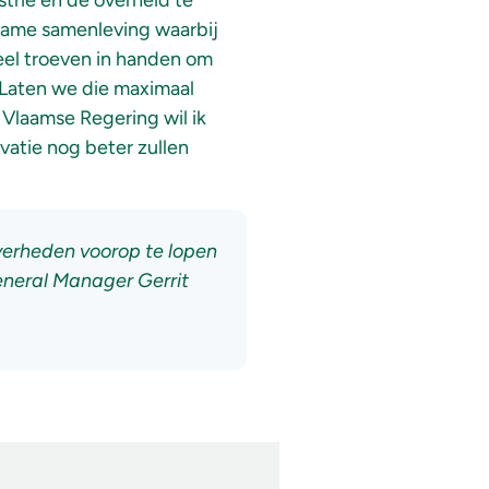
trie en de overheid te
rzame samenleving waarbij
eel troeven in handen om
 Laten we die maximaal
 Vlaamse Regering wil ik
vatie nog beter zullen
verheden voorop te lopen
eneral Manager Gerrit