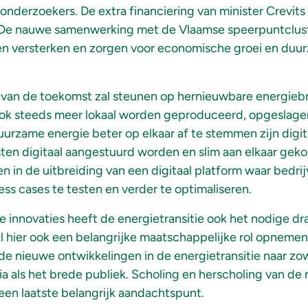
onderzoekers. De extra financiering van minister Crevits 
 De nauwe samenwerking met de Vlaamse speerpuntcluste
en versterken en zorgen voor economische groei en duu
van de toekomst zal steunen op hernieuwbare energieb
ook steeds meer lokaal worden geproduceerd, opgeslagen
urzame energie beter op elkaar af te stemmen zijn digi
en digitaal aangestuurd worden en slim aan elkaar gekop
n in de uitbreiding van een digitaal platform waar bedr
s cases te testen en verder te optimaliseren.
 innovaties heeft de energietransitie ook het nodige dr
il hier ook een belangrijke maatschappelijke rol opnemen
 nieuwe ontwikkelingen in de energietransitie naar zow
ia als het brede publiek. Scholing en herscholing van d
een laatste belangrijk aandachtspunt.