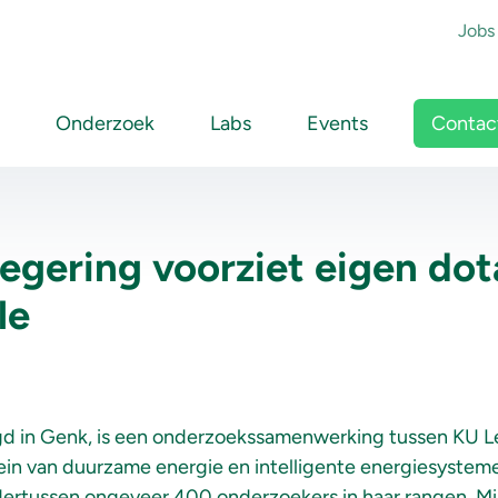
To
Jobs
Main navigation
Contac
Onderzoek
Labs
Events
egering voorziet eigen dot
le
igd in Genk, is een onderzoekssamenwerking tussen KU L
in van duurzame energie en intelligente energiesystemen
ertussen ongeveer 400 onderzoekers in haar rangen. Min