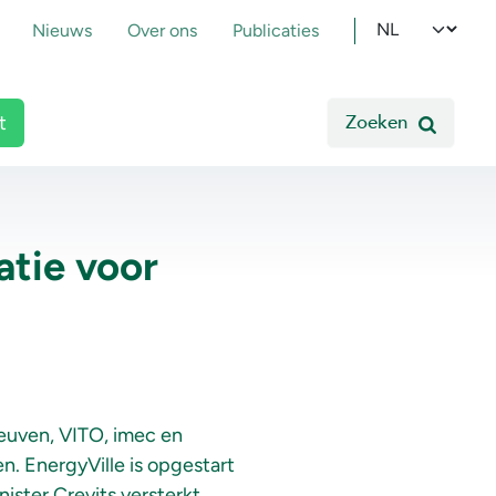
pmenu
Select your l
Nieuws
Over ons
Publicaties
Zoeken
t
atie voor
euven, VITO, imec en
. EnergyVille is opgestart
ister Crevits versterkt