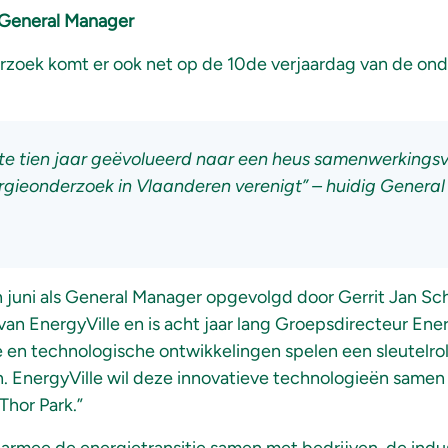
 General Manager
erzoek komt er ook net op de 10de verjaardag van de o
ste tien jaar geëvolueerd naar een heus samenwerkings
rgieonderzoek in Vlaanderen verenigt” – huidig Genera
juni als General Manager opgevolgd door Gerrit Jan Sch
van EnergyVille en is acht jaar lang Groepsdirecteur Ene
e en technologische ontwikkelingen spelen een sleutelrol
n. EnergyVille wil deze innovatieve technologieën same
Thor Park.”