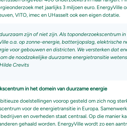
gieonderzoek met jaarlijks 3 miljoen euro. EnergyVille 
Leuven, VITO, imec en UHasselt ook een eigen dotatie.
duurzaam zijn of niet zijn. Als toponderzoekscentrum i
lle o.a. op zonne-energie, batterijopslag, elektrische 
rgie voor gebouwen en districten. We versterken dat e
o om de noodzakelijke duurzame energietransitie wetens
ilde Crevits
kscentrum in het domein van duurzame energie
bitieuze doelstellingen voorop gesteld om zich nog sterk
scentrum voor de energietransitie in Europa. Samenwer
bedrijven en overheden staat centraal. Op die manier k
aanderen gehaald worden. EnergyVille wordt zo een aant