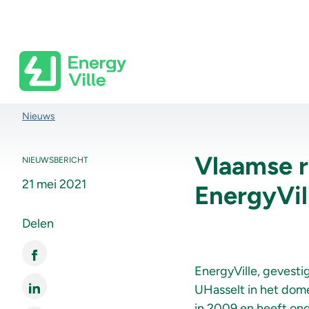
Skip to main content
Kruimelpad
Nieuws
Vlaamse r
NIEUWSBERICHT
21 mei 2021
EnergyVil
Delen
EnergyVille, gevest
UHasselt in het dome
in 2009 en heeft ond