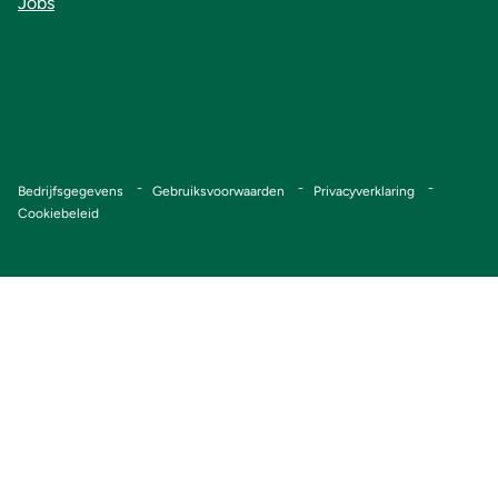
Jobs
Copyright © VITO
Voet
Bedrijfsgegevens
Gebruiksvoorwaarden
Privacyverklaring
Cookiebeleid