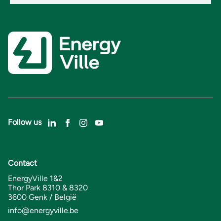
Follow us
Contact
EnergyVille 1&2
Thor Park 8310 & 8320
3600 Genk / België
info@energyville.be