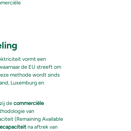
mmerciële
ling
triciteit vormt een
waarnaar de EU streeft om
Deze methode wordt sinds
sland, Luxemburg en
zij de
commerciële
ethodologie van
iteit (Remaining Available
iecapaciteit
na aftrek van