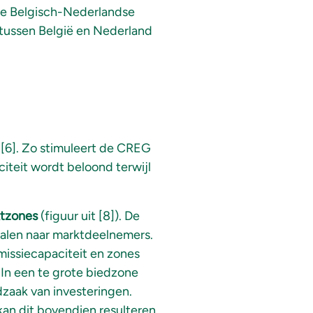
 de Belgisch-Nederlandse
 tussen België en Nederland
 [6]. Zo stimuleert de CREG
iteit wordt beloond terwijl
ktzones
(figuur uit [8]). De
gnalen naar marktdeelnemers.
smissiecapaciteit en zones
. In een te grote biedzone
dzaak van investeringen.
kan dit bovendien resulteren