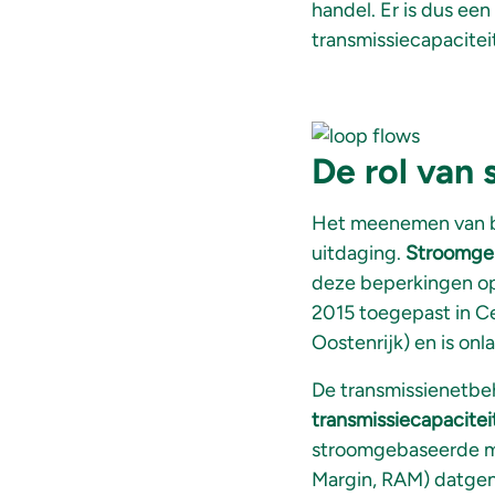
handel. Er is dus ee
transmissiecapaciteit
De rol van
Het meenemen van be
uitdaging.
Stroomge
deze beperkingen op
2015 toegepast in Ce
Oostenrijk) en is onl
De transmissienetbehe
transmissiecapacitei
stroomgebaseerde ma
Margin, RAM) datgene