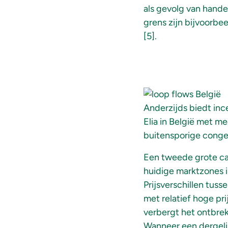
als gevolg van hande
grens zijn bijvoorbe
[5].
Anderzijds biedt inc
Elia in België met m
buitensporige conges
Een tweede grote ca
huidige marktzones in
Prijsverschillen tus
met relatief hoge pri
verbergt het ontbrek
Wanneer een dergelij