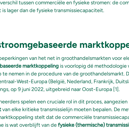
n verschil tussen commerciële en fysieke stromen: de co
 is lager dan de fysieke transmissiecapaciteit.
 stroomgebaseerde marktkoppe
perkingen van het net in groothandelsmarkten voor elek
baseerde marktkoppeling
is voorlopig dé methodologie 
 te nemen in de procedure van de groothandelsmarkt. 
ntraal-West-Europa (België, Nederland, Frankrijk, Duit
angs, op 9 juni 2022, uitgebreid naar Oost-Europa [1].
erders spelen een cruciale rol in dit proces, aangezien 
t
van elke kritieke transmissielijn moeten bepalen. De m
rktkoppeling stelt dat de commerciële transmissiecapac
 is wat overblijft van de
fysieke (thermische) transmiss