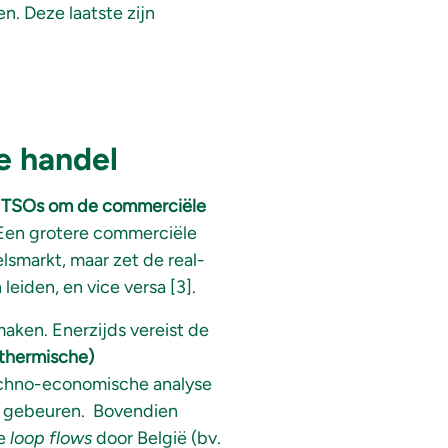
. Deze laatste zijn
e handel
or TSOs om de commerciële
 Een grotere commerciële
lsmarkt, maar zet de real-
eiden, en vice versa [3].
ken. Enerzijds vereist de
(thermische)
 techno-economische analyse
n gebeuren. Bovendien
De
loop flows
door België (bv.