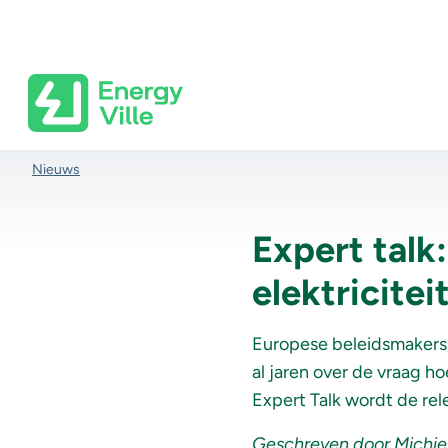
Skip to main content
Kruimelpad
Nieuws
Expert talk
elektricite
Europese beleidsmakers
al jaren over de vraag ho
Expert Talk wordt de re
Geschreven door Michiel