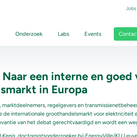
To
Jobs
Main navigation
Contac
Onderzoek
Labs
Events
: Naar een interne en goed
itsmarkt in Europa
, marktdeelnemers, regelgevers en transmissienetbehee
e de internationale groothandelsmarkt voor elektriciteit 
levantie van het debat gerechtvaardigd en wordt een weg
 Kenis, doctoraatsonderzoeker bij EnergyVille/KU Leuv