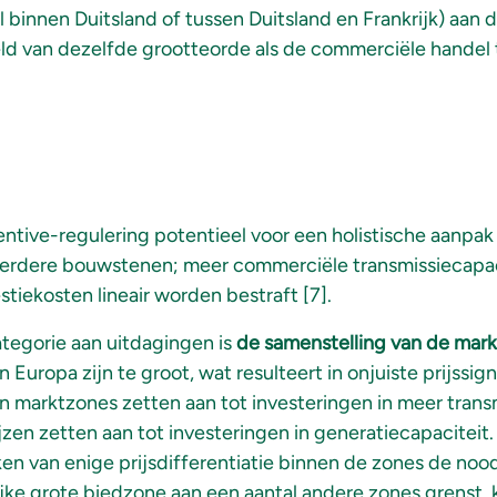
l binnen Duitsland of tussen Duitsland en Frankrijk) aan
eld van dezelfde grootteorde als de commerciële handel
entive-regulering potentieel voor een holistische aanpak
eerdere bouwstenen; meer commerciële transmissiecapac
tiekosten lineair worden bestraft [7].
tegorie aan uitdagingen is
de samenstelling van de mar
 Europa zijn te groot, wat resulteert in onjuiste prijssi
sen marktzones zetten aan tot investeringen in meer tran
jzen zetten aan tot investeringen in generatiecapaciteit
en van enige prijsdifferentiatie binnen de zones de noo
ke grote biedzone aan een aantal andere zones grenst, 