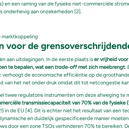
 en een raming van de fysieke niet-commerciële stromen
us onderhevig aan onzekerheden [2].
n voor de grensoverschrijdend
ën aan uitdagingen. In de eerste plaats is
er vrijheid vo
ten te bepalen, wat een
trade-off
met zich meebrengt
.
t verhoogt de economische efficiëntie op de groothande
 van het net onder druk omdat dit tot netcongestie kan l
l twee regulatoire instrumenten om deze afweging te ma
merciële transmissiecapaciteit van 70% van de fysieke 
 in de EU [4]. Dit is echter niet het resultaat van een
dynamische en duidelijk gespecificeerde manier moete
ows door een zone TSOs verhinderen 70% te bereiken. 