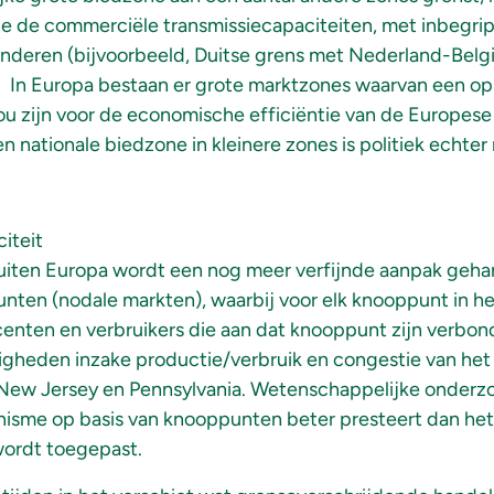
die de commerciële transmissiecapaciteiten, met inbegri
inderen (bijvoorbeeld, Duitse grens met Nederland-Belgi
. In Europa bestaan er grote marktzones waarvan een ops
u zijn voor de economische efficiëntie van de Europese
n nationale biedzone in kleinere zones is politiek echter
uiten Europa wordt een nog meer verfijnde aanpak gehant
nten (nodale markten), waarbij voor elk knooppunt in het
enten en verbruikers die aan dat knooppunt zijn verbon
igheden inzake productie/verbruik en congestie van het 
New Jersey en Pennsylvania. Wetenschappelijke onderzoe
anisme op basis van knooppunten beter presteert dan he
wordt toegepast.