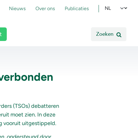
pmenu
Select your l
Nieuws
Over ons
Publicaties
Zoeken
t
 verbonden
rders (TSOs) debatteren
eruit moet zien. In deze
 vooruit uitgestippeld.
en, ondersteund door