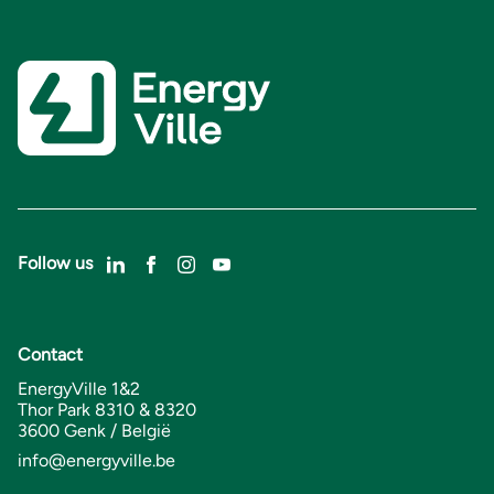
Follow us
Contact
EnergyVille 1&2
Thor Park 8310 & 8320
3600 Genk / België
info@energyville.be