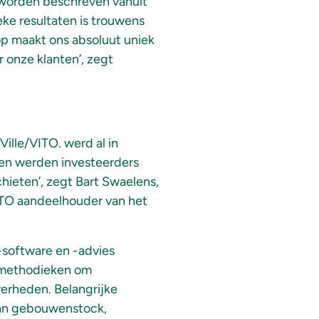
n worden beschreven vanuit
ke resultaten is trouwens
p maakt ons absoluut uniek
 onze klanten’, zegt
Ville/VITO. werd al in
en werden investeerders
hieten’, zegt Bart Swaelens,
VITO aandeelhouder van het
software en -advies
smethodieken om
erheden. Belangrijke
 van gebouwenstock,