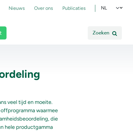
pmenu
Select your l
Nieuws
Over ons
Publicaties
Zoeken
t
ordeling
s veel tijd en moeite.
pin-offprogramma waarmee
aamheidsbeoordeling, die
d hun hele productgamma