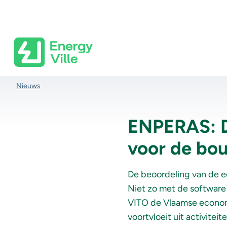
Skip to main content
Kruimelpad
Nieuws
ENPERAS: D
voor de bo
De beoordeling van de e
Niet zo met de software
VITO de Vlaamse economi
voortvloeit uit activite