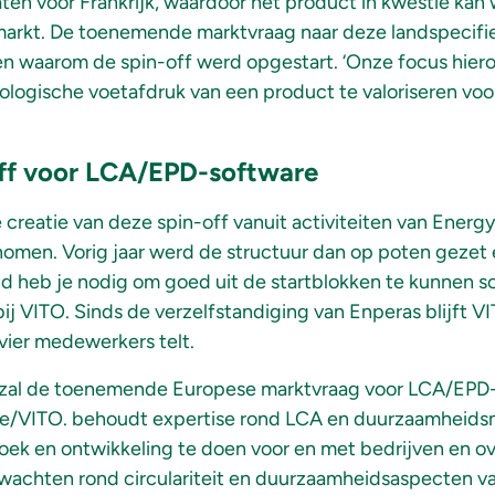
ten voor Frankrijk, waardoor het product in kwestie ka
arkt. De toenemende marktvraag naar deze landspecifie
n waarom de spin-off werd opgestart. ‘Onze focus hiero
cologische voetafdruk van een product te valoriseren voor
off voor LCA/EPD-software
 creatie van deze spin-off vanuit activiteiten van Energy
men. Vorig jaar werd de structuur dan op poten gezet 
ijd heb je nodig om goed uit de startblokken te kunnen sc
bij VITO. Sinds de verzelfstandiging van Enperas blijft 
 vier medewerkers telt.
 zal de toenemende Europese marktvraag voor LCA/EPD-
lle/VITO. behoudt expertise rond LCA en duurzaamheid
ek en ontwikkeling te doen voor en met bedrijven en ov
verwachten rond circulariteit en duurzaamheidsaspecten