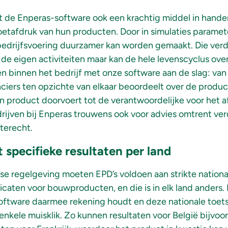
t de Enperas-software ook een krachtig middel in handen
etafdruk van hun producten. Door in simulaties paramet
edrijfsvoering duurzamer kan worden gemaakt. Die ve
 de eigen activiteiten maar kan de hele levenscyclus over
n binnen het bedrijf met onze software aan de slag: van
nciers ten opzichte van elkaar beoordeelt over de prod
 product doorvoert tot de verantwoordelijke voor het af
rijven bij Enperas trouwens ook voor advies omtrent ve
terecht.
 specifieke resultaten per land
se regelgeving moeten EPD’s voldoen aan strikte nation
caten voor bouwproducten, en die is in elk land anders.
software daarmee rekening houdt en deze nationale toet
kele muisklik. Zo kunnen resultaten voor België bijvoo