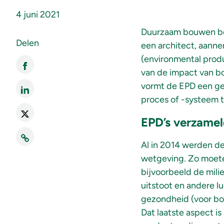
4 juni 2021
Duurzaam bouwen beg
Delen
een architect, aann
(environmental produ
van de impact van b
vormt de EPD een ge
proces of -systeem t
EPD’s verzamel
Al in 2014 werden d
wetgeving. Zo moeten
bijvoorbeeld de mil
uitstoot en andere l
gezondheid (voor bo
Dat laatste aspect i