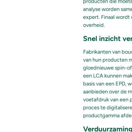
producten die moete
analyse worden same
expert. Finaal wordt
overheid.
Snel inzicht v
Fabrikanten van bouw
van hun producten m
gloednieuwe spin-off
een LCA kunnen make
basis van een EPD, 
aanbieden over de m
voetafdruk van een p
proces te digitalise
productgamma afdek
Verduurzaming 