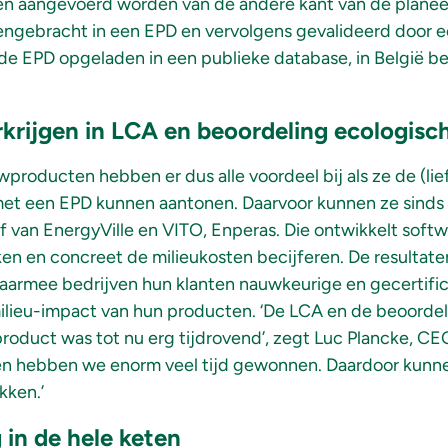
n aangevoerd worden van de andere kant van de planeet.
ngebracht in een EPD en vervolgens gevalideerd door e
 de EPD opgeladen in een publieke database, in België b
erkrijgen in LCA en beoordeling ecologisc
producten hebben er dus alle voordeel bij als ze de (lie
et een EPD kunnen aantonen. Daarvoor kunnen ze sinds k
 van EnergyVille en VITO, Enperas. Die ontwikkelt soft
n en concreet de milieukosten becijferen. De resultat
waarmee bedrijven hun klanten nauwkeurige en gecertifi
ilieu-impact van hun producten. ‘De LCA en de beoordel
roduct was tot nu erg tijdrovend’, zegt Luc Plancke, CEO
ren hebben we enorm veel tijd gewonnen. Daardoor kunne
ken.’
in de hele keten