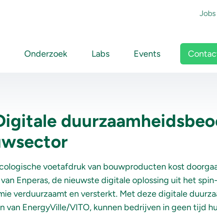
To
Jobs
Main navigation
Contac
Onderzoek
Labs
Events
igitale duurzaamheidsbeo
uwsector
cologische voetafdruk van bouwproducten kost doorgaan
 van Enperas, de nieuwste digitale oplossing uit het s
e verduurzaamt en versterkt. Met deze digitale duurz
iten van EnergyVille/VITO, kunnen bedrijven in geen tij