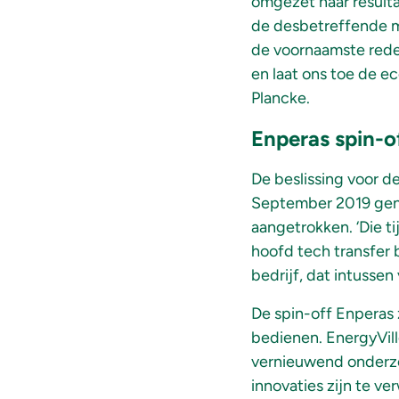
omgezet naar resulta
de desbetreffende m
de voornaamste rede
en laat ons toe de e
Plancke.
Enperas spin-
De beslissing voor de
September 2019 geno
aangetrokken. ‘Die t
hoofd tech transfer 
bedrijf, dat intussen
De spin-off Enperas
bedienen. EnergyVi
vernieuwend onderzo
innovaties zijn te 