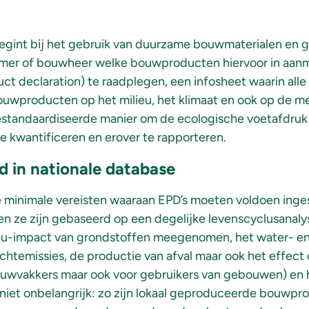
int bij het gebruik van duurzame bouwmaterialen en g
emer of bouwheer welke bouwproducten hiervoor in aa
ct declaration) te raadplegen, een infosheet waarin al
ouwproducten op het milieu, het klimaat en ook op de m
standaardiseerde manier om de ecologische voetafdruk
e kwantificeren en erover te rapporteren.
d in nationale database
e minimale vereisten waaraan EPD’s moeten voldoen inge
 ze zijn gebaseerd op een degelijke levenscyclusanalyse
ieu-impact van grondstoffen meegenomen, het water- en
uchtemissies, de productie van afval maar ook het effect
uwvakkers maar ook voor gebruikers van gebouwen) en 
s niet onbelangrijk: zo zijn lokaal geproduceerde bouwp