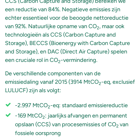
CCS (Carbon Capture and Storage) bereiken we
een reductie van 84%. Negatieve emissies zijn
echter essentieel voor de beoogde nettoreductie
van 92%. Natuurlijke opname van CO
, maar ook
2
technologieën als CCS (Carbon Capture and
Storage), BECCS (Bioenergy with Carbon Capture
and Storage), en DAC (Direct Air Capture) spelen
een cruciale rol in CO
-vermindering.
2
De verschillende componenten van de
emissiedaling vanaf 2015 (3914 MtCO
-eq, exclusief
2
LULUCF) zijn als volgt:
-2.997 MtCO
-eq: standaard emissiereductie
2
-169 MtCO
: jaarlijks afvangen en permanent
2
opslaan (CCS) van procesemissies of CO
van
2
fossiele oorsprong