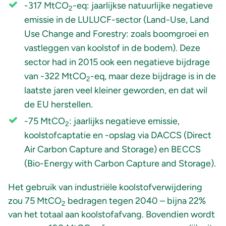
-317 MtCO
-eq: jaarlijkse natuurlijke negatieve
2
emissie in de LULUCF-sector (Land-Use, Land
Use Change and Forestry: zoals boomgroei en
vastleggen van koolstof in de bodem). Deze
sector had in 2015 ook een negatieve bijdrage
van -322 MtCO
-eq, maar deze bijdrage is in de
2
laatste jaren veel kleiner geworden, en dat wil
de EU herstellen.
-75 MtCO
: jaarlijks negatieve emissie,
2
koolstofcaptatie en -opslag via DACCS (Direct
Air Carbon Capture and Storage) en BECCS
(Bio-Energy with Carbon Capture and Storage).
Het gebruik van industriële koolstofverwijdering
zou 75 MtCO
bedragen tegen 2040 – bijna 22%
2
van het totaal aan koolstofafvang. Bovendien wordt