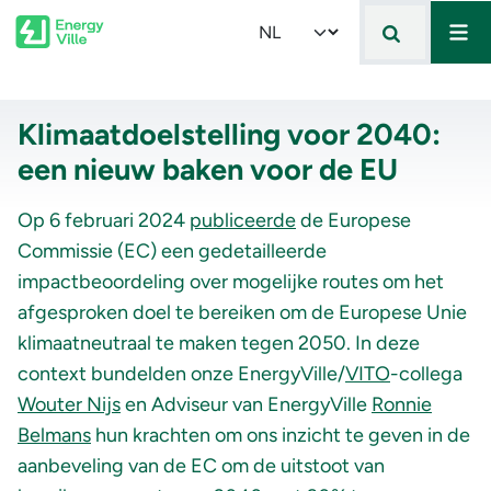
Mai
Skip to main content
Select your language
Klimaatdoelstelling voor 2040:
een nieuw baken voor de EU
Op 6 februari 2024
publiceerde
de Europese
Commissie (EC) een gedetailleerde
impactbeoordeling over mogelijke routes om het
afgesproken doel te bereiken om de Europese Unie
klimaatneutraal te maken tegen 2050. In deze
context bundelden onze EnergyVille/
VITO
-collega
Wouter Nijs
en Adviseur van EnergyVille
Ronnie
Belmans
hun krachten om ons inzicht te geven in de
aanbeveling van de EC om de uitstoot van