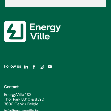
Follow us
Contact
EnergyVille 1&2
Thor Park 8310 & 8320
3600 Genk / België
info@energyville.be