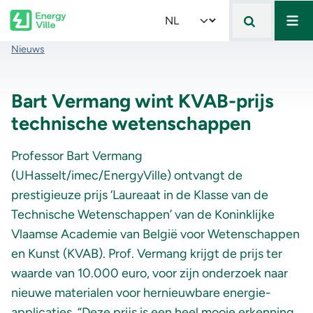
Mai
Skip to main content
Select your language
Kruimelpad
Nieuws
Bart Vermang wint KVAB-prijs
technische wetenschappen
Professor Bart Vermang
(UHasselt/imec/EnergyVille) ontvangt de
prestigieuze prijs ‘Laureaat in de Klasse van de
Technische Wetenschappen’ van de Koninklijke
Vlaamse Academie van België voor Wetenschappen
en Kunst (KVAB). Prof. Vermang krijgt de prijs ter
waarde van 10.000 euro, voor zijn onderzoek naar
nieuwe materialen voor hernieuwbare energie-
applicaties. “Deze prijs is een heel mooie erkenning